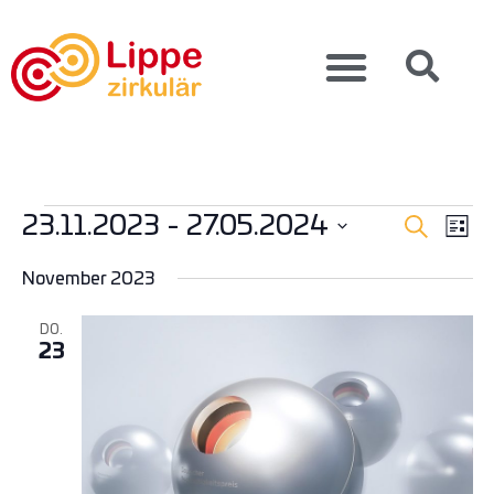
Verans
Ver
23.11.2023
 - 
27.05.2024
Suche
Liste
Ans
Such-
Datum
wählen.
Nav
November 2023
und
Ansicht
DO.
23