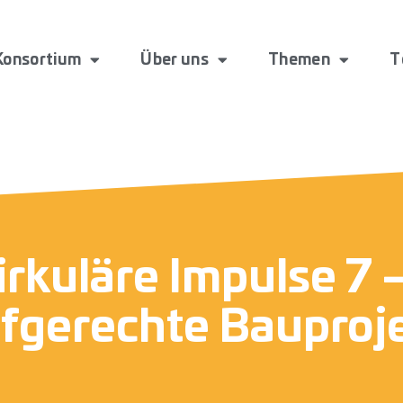
Konsortium
Über uns
Themen
T
irkuläre Impulse 7
ufgerechte Bauproj