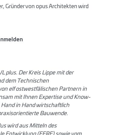
ler, Gründer von opus Architekten wird
 anmelden
 plus. Der Kreis Lippe mit der
 und dem Technischen
n elf ostwestfälischen Partnern in
insam mit Ihnen Expertise und Know-
and in Hand wirtschaftlich
praxisorientierte Bauwende.
s wird aus Mitteln des
ale Entwicklung (EFRE) sowie vom