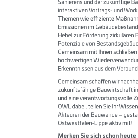
Sanierens und der zukünftige Bau
interaktiven Vortrags- und Wor
Themen wie effiziente Maßnahm
Emissionen im Gebäudebestand, 
Hebel zur Förderung zirkulären 
Potenziale von Bestandsgebäude
Gemeinsam mit Ihnen schließen w
hochwertigen Wiederverwendung
Erkenntnissen aus dem Verbund
Gemeinsam schaffen wir nachhal
zukunftsfähige Bauwirtschaft i
und eine verantwortungsvolle Z
OWL dabei, teilen Sie Ihr Wisse
Akteuren der Bauwende – gestal
Ostwestfalen-Lippe aktiv mit!
Merken Sie sich schon heute 