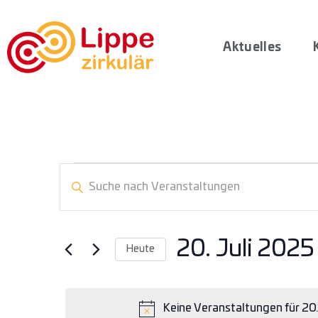
Aktuelles
Veranstaltungen
Geben
Sie
Such-
Das
Schlüsselwort.
und
Suche
Ansichtennavigation
nach
20. Juli 2025
Heute
Veranstaltungen
Schlüsselwort.
Datum
wählen.
Keine Veranstaltungen für 20