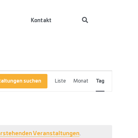
ermine
Kontakt
Veranstaltung
taltungen suchen
Liste
Monat
Tag
Ansichten-
Navigation
rstehenden Veranstaltungen
.