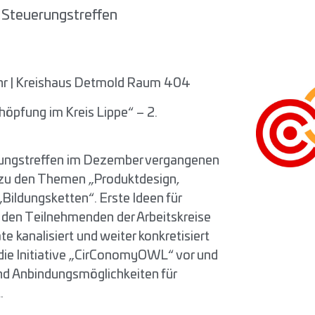
. Steuerungstreffen
Uhr | Kreishaus Detmold Raum 404
höpfung im Kreis Lippe“ – 2.
rungstreffen im Dezember vergangenen
 zu den Themen „Produktdesign,
ildungsketten“. Erste Ideen für
den Teilnehmenden der Arbeitskreise
te kanalisiert und weiter konkretisiert
 die Initiative „CirConomyOWL“ vor und
d Anbindungsmöglichkeiten für
.