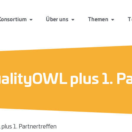
Konsortium
Über uns
Themen
T
alityOWL plus 1. P
plus 1. Partnertreffen