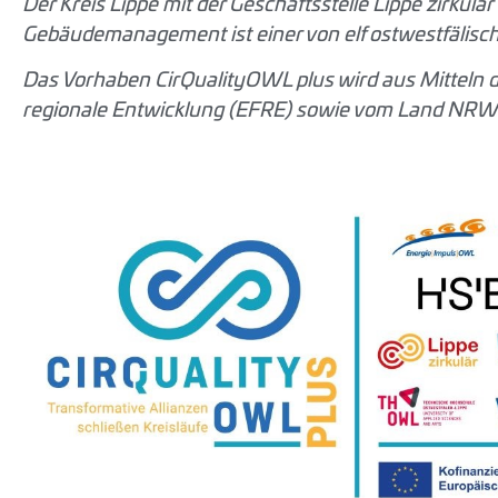
Der Kreis Lippe mit der Geschäftsstelle Lippe zirkul
Gebäudemanagement ist einer von elf ostwestfälisch
Das Vorhaben CirQualityOWL plus wird aus Mitteln 
regionale Entwicklung (EFRE) sowie vom Land NRW 