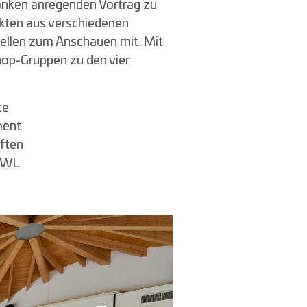
anken anregenden Vortrag zu
kten aus verschiedenen
uellen zum Anschauen mit. Mit
hop-Gruppen zu den vier
te
ment
ften
 OWL