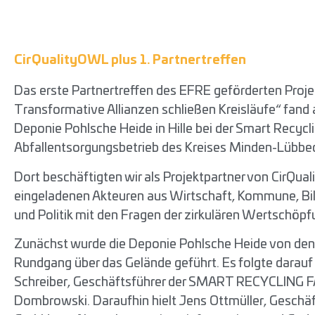
CirQualityOWL plus 1. Partnertreffen
Das erste Partnertreffen des EFRE geförderten Proje
Transformative Allianzen schließen Kreisläufe“ fan
Deponie Pohlsche Heide in Hille bei der Smart Recyc
Abfallentsorgungsbetrieb des Kreises Minden-Lübbec
Dort beschäftigten wir als Projektpartner von CirQua
eingeladenen Akteuren aus Wirtschaft, Kommune, Bil
und Politik mit den Fragen der zirkulären Wertschöp
Zunächst wurde die Deponie Pohlsche Heide von den 
Rundgang über das Gelände geführt. Es folgte darau
Schreiber, Geschäftsführer der SMART RECYCLING 
Dombrowski. Daraufhin hielt Jens Ottmüller, Geschäft